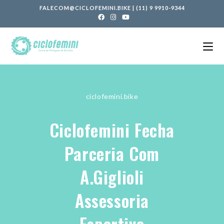
FALECOM@CICLOFEMINI.BIKE
|
(11) 9 9910-9344
ciclofemini.bike
Ciclofemini Fecha
Parceria Com
A.Giglioli
Assessoria
Esportiva