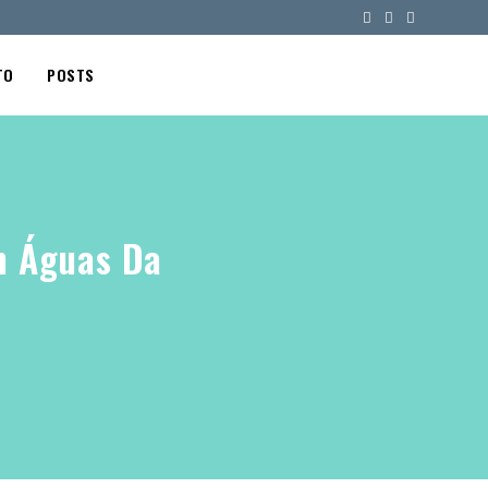
TO
POSTS
m Águas Da