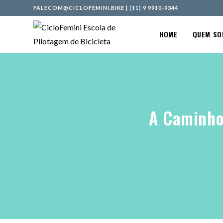
FALECOM@CICLOFEMINI.BIKE
|
(11) 9 9910-9344
HOME
QUEM S
A Caminho