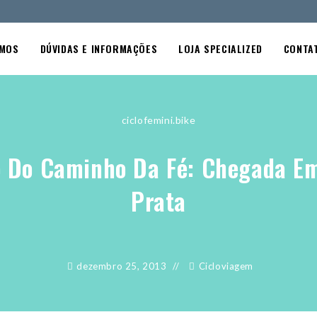
OMOS
DÚVIDAS E INFORMAÇÕES
LOJA SPECIALIZED
CONTA
ciclofemini.bike
 Do Caminho Da Fé: Chegada E
Prata
dezembro 25, 2013
Cicloviagem