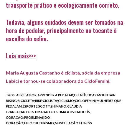
transporte prático e ecologicamente correto.
Todavia, alguns cuidados devem ser tomados na
hora de pedalar, principalmente no tocante à
escolha do selim.
Leia mais>>>
Maria Augusta Castanho é ciclista, sócia da empresa
Labici e tornou-se colaboradora do CicloFemini.
TAGS
:
ABRIL;AMOR;APRENDER A PEDALAR;ESTATÍSTICAS;MOUNTAIN
BIKING;BICICLETA;BIKE;CICLISTA;CICLISMO;CICLOFEMINI;MULHERES QUE
PEDALAM;ESPORTE;SCOTT;SHIMANO;CLAUDIA
FRANCO;AUTOESTIMA;AUTO ESTIMA ATIVIDADE FÍS
,
CORAÇÃO;PROBLEMAS DO
CORAÇÃO;FISIOCULTURISMO;MUSCULAÇÃO;FITNESS