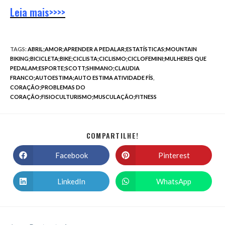
Leia mais>>>>
TAGS
:
ABRIL;AMOR;APRENDER A PEDALAR;ESTATÍSTICAS;MOUNTAIN
BIKING;BICICLETA;BIKE;CICLISTA;CICLISMO;CICLOFEMINI;MULHERES QUE
PEDALAM;ESPORTE;SCOTT;SHIMANO;CLAUDIA
FRANCO;AUTOESTIMA;AUTO ESTIMA ATIVIDADE FÍS
,
CORAÇÃO;PROBLEMAS DO
CORAÇÃO;FISIOCULTURISMO;MUSCULAÇÃO;FITNESS
COMPARTILHE!
Facebook
Pinterest
LinkedIn
WhatsApp