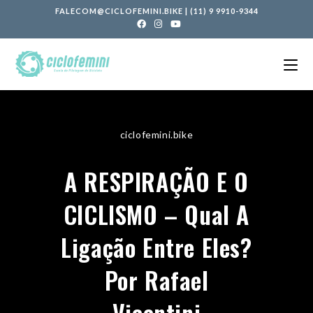
FALECOM@CICLOFEMINI.BIKE
|
(11) 9 9910-9344
ciclofemini.bike
A RESPIRAÇÃO E O
CICLISMO – Qual A
Ligação Entre Eles?
Por Rafael
Vicentini