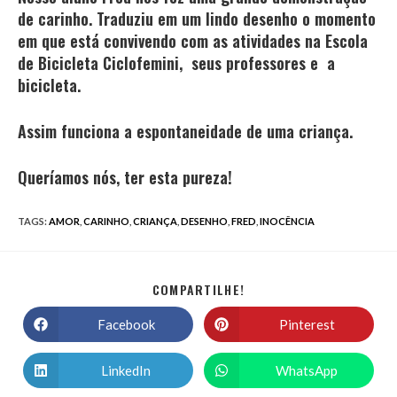
de carinho. Traduziu em um lindo desenho o momento
em que está convivendo com as atividades na Escola
de Bicicleta Ciclofemini, seus professores e a
bicicleta.
Assim funciona a espontaneidade de uma criança.
Queríamos nós, ter esta pureza!
TAGS
:
AMOR
,
CARINHO
,
CRIANÇA
,
DESENHO
,
FRED
,
INOCÊNCIA
COMPARTILHE!
Facebook
Pinterest
LinkedIn
WhatsApp