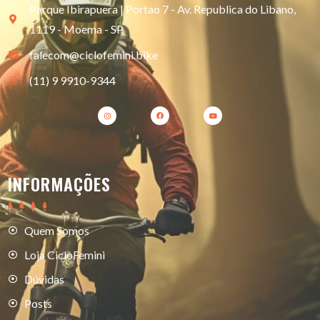
Parque Ibirapuera | Portao 7 - Av. Republica do Libano,
1119 - Moema - SP
falecom@ciclofemini.bike
(11) 9 9910-9344
INFORMAÇÕES
Quem Somos
Loja CicloFemini
Dúvidas
Posts