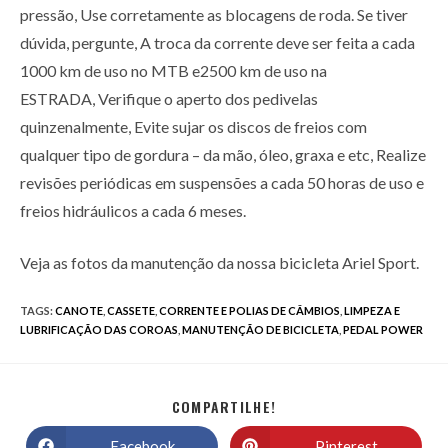
pressão, Use corretamente as blocagens de roda. Se tiver
dúvida, pergunte, A troca da corrente deve ser feita a cada
1000 km de uso no MTB e2500 km de uso na
ESTRADA, Verifique o aperto dos pedivelas
quinzenalmente, Evite sujar os discos de freios com
qualquer tipo de gordura – da mão, óleo, graxa e etc, Realize
revisões periódicas em suspensões a cada 50 horas de uso e
freios hidráulicos a cada 6 meses.
Veja as fotos da manutenção da nossa bicicleta Ariel Sport.
TAGS
:
CANOTE
,
CASSETE
,
CORRENTE E POLIAS DE CÂMBIOS
,
LIMPEZA E
LUBRIFICAÇÃO DAS COROAS
,
MANUTENÇÃO DE BICICLETA
,
PEDAL POWER
COMPARTILHE!
Facebook
Pinterest