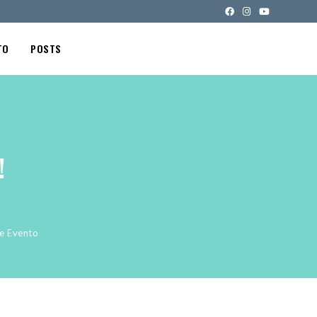
TO
POSTS
!
e Evento