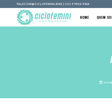
FALECOM@CICLOFEMINI.BIKE
|
(11) 9 9910-9344
HOME
QUEM S
nove