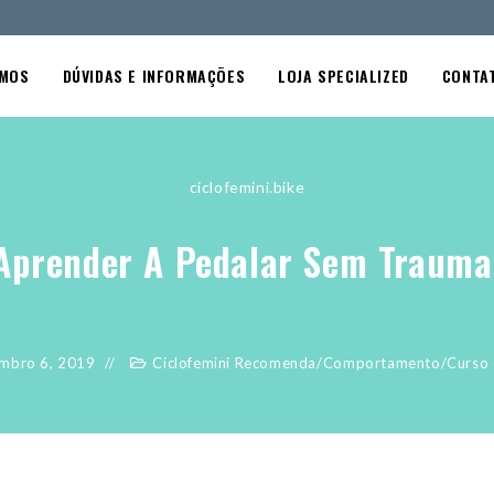
OMOS
DÚVIDAS E INFORMAÇÕES
LOJA SPECIALIZED
CONTA
ciclofemini.bike
Aprender A Pedalar Sem Trauma
mbro 6, 2019
Ciclofemini Recomenda
/
Comportamento
/
Curso 