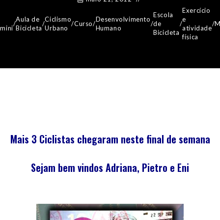
Exercício
Escola
Aula de
Ciclismo
Desenvolvimento
e
/
/
/
Curso
/
/
de
/
/
M
emini
Bicicleta
Urbano
Humano
atividade
Bicicleta
física
Mais 3 Ciclistas chegaram neste final de semana
Sejam bem vindos Adriana, Pietro e Eni