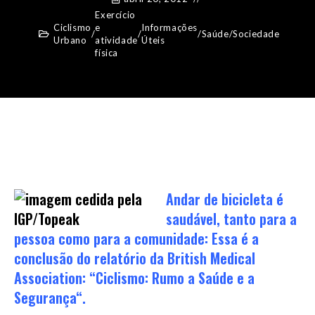
Exercício
Ciclismo
e
Informações
/
/
/
Saúde
/
Sociedade
Urbano
atividade
Úteis
física
Andar de bicicleta é
saudável, tanto para a
pessoa como para a comunidade: Essa é a
conclusão do relatório da British Medical
Association: “
Ciclismo: Rumo a Saúde e a
Segurança
“.