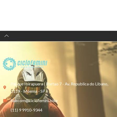
Parque Ibirapuera | Portao 7 - Av. Republica do Libano,
1119 - Moema - SP
falecom@ciclofemini.bike
(11) 9 9910-9344