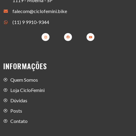
1119 - Moema - SP
falecom@ciclofemini.bike
(11) 9 9910-9344
INFORMAÇÕES
Quem Somos
Loja CicloFemini
Dúvidas
Posts
Contato