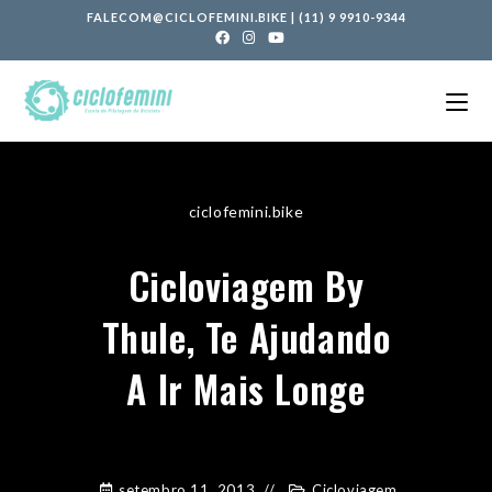
FALECOM@CICLOFEMINI.BIKE
|
(11) 9 9910-9344
ciclofemini.bike
Cicloviagem By
Thule, Te Ajudando
A Ir Mais Longe
setembro 11, 2013
Cicloviagem