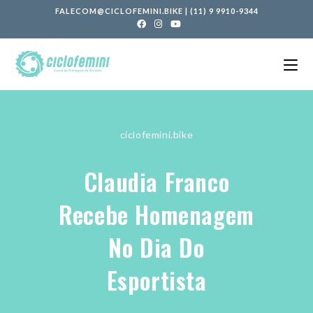
FALECOM@CICLOFEMINI.BIKE
|
(11) 9 9910-9344
ciclofemini.bike
Claudia Franco
Recebe Homenagem
No Dia Do
Esportista