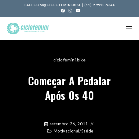
FALECOM@CICLOFEMINI.BIKE
|
(11) 9 9910-9344
ciclofemini.bike
Começar A Pedalar
Após Os 40
setembro 26, 2011
Motivacional
/
Saúde