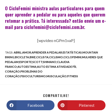
O CicloFemini ministra aulas particulares para quem
quer aprender a pedalar ou para aqueles que querem
retomar a prática. Tá interessada? então envie um e-
mail para ciclofemini@ciclofemini.com.br.
[wpvideo nGPm1vaP]
TAGS
:
ABRIL;AMOR;APRENDER A PEDALAR;ESTATÍSTICAS;MOUNTAIN
BIKING;BICICLETA;BIKE;CICLISTA;CICLISMO;CICLOFEMINI;MULHERES QUE
PEDALAM;ESPORTE;SCOTT;SHIMANO;CLAUDIA
FRANCO;AUTOESTIMA;AUTO ESTIMA ATIVIDADE FÍS
,
CORAÇÃO;PROBLEMAS DO
CORAÇÃO;FISIOCULTURISMO;MUSCULAÇÃO;FITNESS
COMPARTILHE!
Facebook
Pinterest