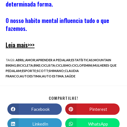
determinada forma.
O nosso habito mental influencia tudo o que
fazemos.
Leia mais>>>
TAGS
:
ABRIL;AMOR;APRENDER A PEDALAR;ESTATÍSTICAS;MOUNTAIN
BIKING;BICICLETA;BIKE;CICLISTA;CICLISMO;CICLOFEMINI;MULHERES QUE
PEDALAM;ESPORTE;SCOTT;SHIMANO;CLAUDIA
FRANCO;AUTOESTIMA;AUTO ESTIMA
,
SAÚDE
COMPARTILHE!
Facebook
Pinterest
LinkedIn
WhatsApp