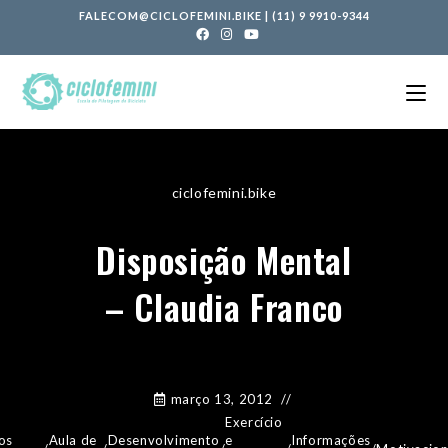
FALECOM@CICLOFEMINI.BIKE
|
(11) 9 9910-9344
ciclofemini.bike
Disposição Mental
– Claudia Franco
março 13, 2012
Exercício
os
Aula de
Desenvolvimento
e
Informações