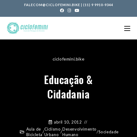
FALECOM@CICLOFEMINI.BIKE
|
(11) 9 9910-9344
ciclofemini.bike
Educação &
Cidadania
abril 10, 2012
Aula de
Ciclismo
Desenvolvimento
/
/
/
Sociedade
Bicicleta
Urbano
Humano