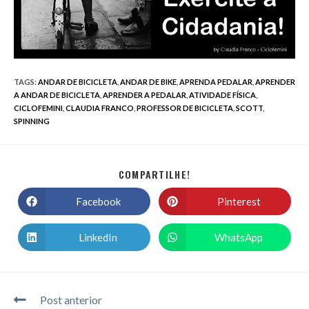
TAGS
:
ANDAR DE BICICLETA
,
ANDAR DE BIKE
,
APRENDA PEDALAR
,
APRENDER
A ANDAR DE BICICLETA
,
APRENDER A PEDALAR
,
ATIVIDADE FÍSICA
,
CICLOFEMINI
,
CLAUDIA FRANCO
,
PROFESSOR DE BICICLETA
,
SCOTT
,
SPINNING
COMPARTILHE!
Facebook
Pinterest
LinkedIn
WhatsApp
Post anterior