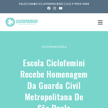
FALECOM@CICLOFEMINI.BIKE
|
(11) 9 9910-9344
ciclofemini.bike
Escola Ciclofemini
Recebe Homenagem
Da Guarda Civil
Metropolitana De
São Paulo