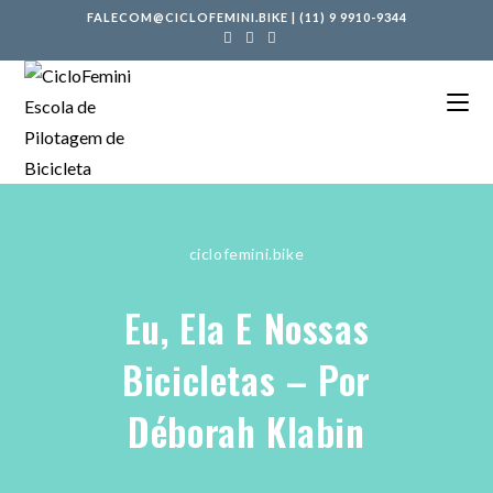
FALECOM@CICLOFEMINI.BIKE
|
(11) 9 9910-9344
ciclofemini.bike
Eu, Ela E Nossas
Bicicletas – Por
Déborah Klabin