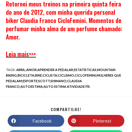
Retornei meus treinos na primeira quinta feira
do ano de 2012, com minha querida personal
biker Claudia Franco CicloFemini. Momentos de
perfumar minha alma de um perfume chamado:
Amor.
Leia mais>>>
TAGS
:
ABRIL;AMOR;APRENDER A PEDALAR;ESTATÍSTICAS;MOUNTAIN
BIKING;BICICLETA;BIKE;CICLISTA;CICLISMO;CICLOFEMINI;MULHERES QUE
PEDALAM;ESPORTE;SCOTT;SHIMANO;CLAUDIA
FRANCO;AUTOESTIMA;AUTO ESTIMA ATIVIDADE FÍS
COMPARTILHE!
Facebook
Pinterest