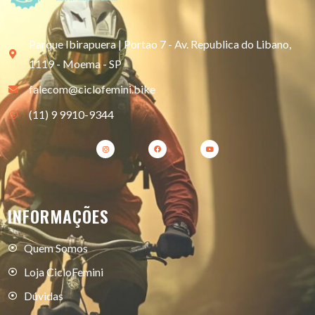
Parque Ibirapuera | Portao 7 - Av. Republica do Libano,
1119 - Moema - SP
falecom@ciclofemini.bike
(11) 9 9910-9344
INFORMAÇÕES
Quem Somos
Loja CicloFemini
Dúvidas