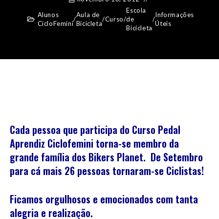
Escola
Alunos
Aula de
Informações
/
/
Curso
/
de
/
CicloFemini
Bicicleta
Úteis
Bicicleta
Cada pessoa que participa do Curso Pedal
Aprendiz Ciclofemini torna-se membro da
grande família dos Bikers Planet.
De Setembro
para cá mais 26 pessoas tornaram-se Ciclistas!
Ficamos orgulhosos e emocionados com tanta
alegria e realização.