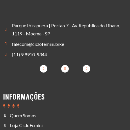
Parque Ibirapuera | Portao 7 - Av. Republica do Libano,
1119 - Moema - SP
falecom@ciclofemini.bike
(11) 9 9910-9344
INFORMAÇÕES
Quem Somos
Loja CicloFemini