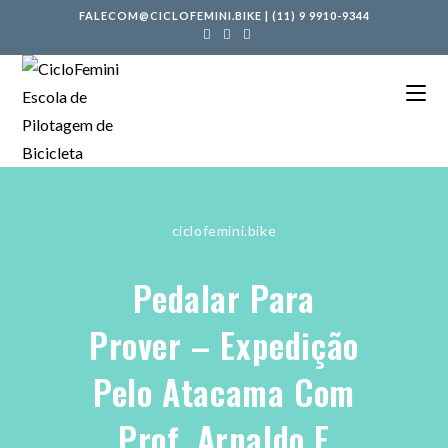
FALECOM@CICLOFEMINI.BIKE
|
(11) 9 9910-9344
ciclofemini.bike
Pedalar Para
Prover – Expedição
Pelo Atacama Com
Prof. Arnaldo E