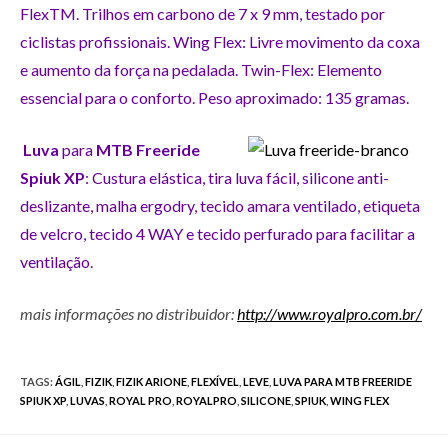
FlexTM. Trilhos em carbono de 7 x 9 mm, testado por
ciclistas profissionais. Wing Flex: Livre movimento da coxa
e aumento da força na pedalada. Twin-Flex: Elemento
essencial para o conforto. Peso aproximado: 135 gramas.
Luva
para
MTB Freeride
Spiuk XP
: Custura
elástica, tira luva fácil, silicone anti-
deslizante, malha ergodry, tecido amara ventilado, etiqueta
de velcro, tecido 4 WAY e tecido perfurado para facilitar a
ventilação.
mais informações no distribuidor:
http://www.royalpro.com.br/
TAGS
:
ÁGIL
,
FIZIK
,
FIZIK ARIONE
,
FLEXÍVEL
,
LEVE
,
LUVA PARA MTB FREERIDE
SPIUK XP
,
LUVAS
,
ROYAL PRO
,
ROYALPRO
,
SILICONE
,
SPIUK
,
WING FLEX