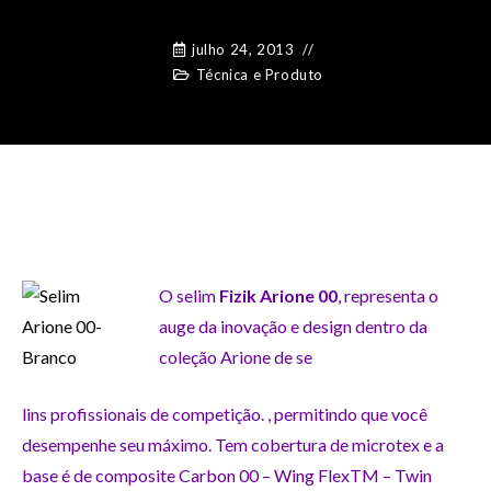
julho 24, 2013
Técnica e Produto
O selim
Fizik Arione 00
, representa o
auge da inovação e design dentro da
coleção Arione de se
lins profissionais de competição. , permitindo que você
desempenhe seu máximo. Tem cobertura de microtex e a
base é de composite Carbon 00 – Wing FlexTM – Twin