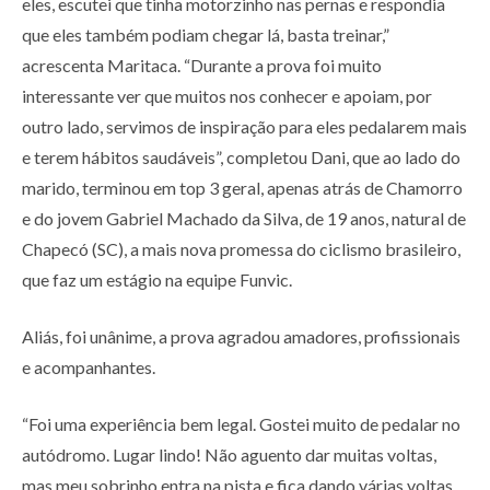
eles, escutei que tinha motorzinho nas pernas e respondia
que eles também podiam chegar lá, basta treinar,”
acrescenta Maritaca. “Durante a prova foi muito
interessante ver que muitos nos conhecer e apoiam, por
outro lado, servimos de inspiração para eles pedalarem mais
e terem hábitos saudáveis”, completou Dani, que ao lado do
marido, terminou em top 3 geral, apenas atrás de Chamorro
e do jovem Gabriel Machado da Silva, de 19 anos, natural de
Chapecó (SC), a mais nova promessa do ciclismo brasileiro,
que faz um estágio na equipe Funvic.
Aliás, foi unânime, a prova agradou amadores, profissionais
e acompanhantes.
“Foi uma experiência bem legal. Gostei muito de pedalar no
autódromo. Lugar lindo! Não aguento dar muitas voltas,
mas meu sobrinho entra na pista e fica dando várias voltas,