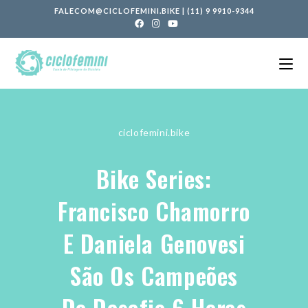
FALECOM@CICLOFEMINI.BIKE
|
(11) 9 9910-9344
ciclofemini.bike
Bike Series:
Francisco Chamorro
E Daniela Genovesi
São Os Campeões
Do Desafio 6 Horas