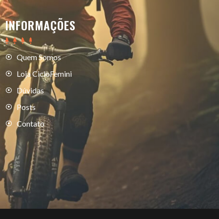
INFORMAÇÕES
Quem Somos
Loja CicloFemini
Dúvidas
Posts
Contato