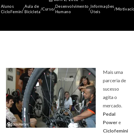
Alunos
Aula de
Desenvolvimento
Informações
/
/
Curso
/
/
/
Motivaci
CicloFemini
Bicicleta
Humano
Úteis
Mais uma
parceria de
sucesso
agita o
mercado.
Pedal
Power
e
Ciclofemini