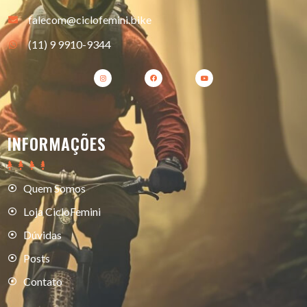
falecom@ciclofemini.bike
(11) 9 9910-9344
INFORMAÇÕES
Quem Somos
Loja CicloFemini
Dúvidas
Posts
Contato