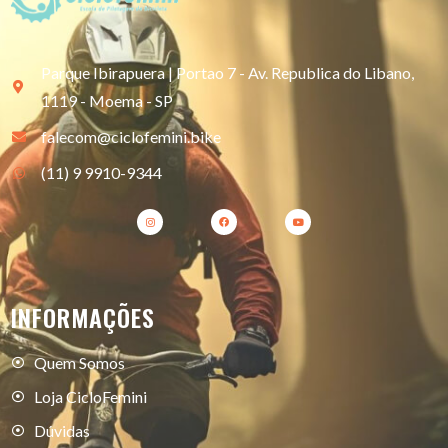
Parque Ibirapuera | Portao 7 - Av. Republica do Libano,
1119 - Moema - SP
falecom@ciclofemini.bike
(11) 9 9910-9344
INFORMAÇÕES
Quem Somos
Loja CicloFemini
Dúvidas