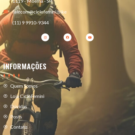
1119 - Moema - SP
falecom@ciclofemini.bike
(11) 9 9910-9344
INFORMAÇÕES
Quem Somos
Loja CicloFemini
Dúvidas
Posts
Contato