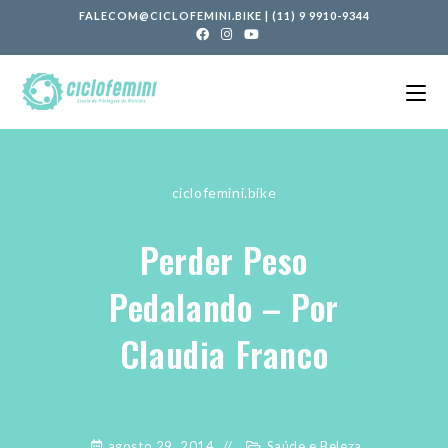
FALECOM@CICLOFEMINI.BIKE
|
(11) 9 9910-9344
ciclofemini.bike
Perder Peso
Pedalando – Por
Claudia Franco
agosto 29, 2014
Saúde e Beleza