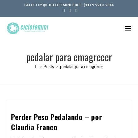
FALECOM@CICLOFEMINI.BIKE
|
(11) 9 9910-9344
pedalar para emagrecer
>
Posts
>
pedalar para emagrecer
Perder Peso Pedalando – por
Claudia Franco