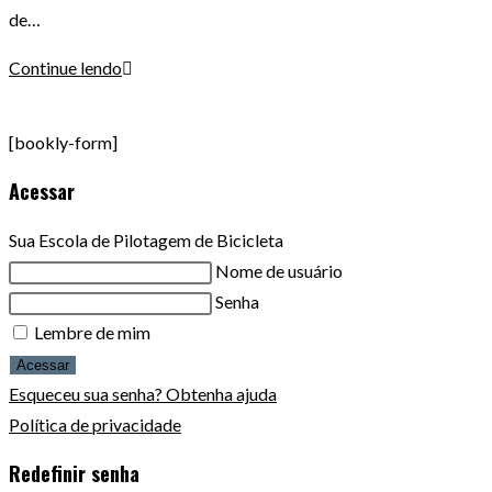
de…
Protocolo
Continue lendo
Sorocaba:
Principal
[bookly-form]
Legado
Acessar
do
Shimano
Sua Escola de Pilotagem de Bicicleta
Fest
Nome de usuário
2014
Senha
para
Lembre de mim
mobilidade
Acessar
urbana
Esqueceu sua senha? Obtenha ajuda
Política de privacidade
Redefinir senha