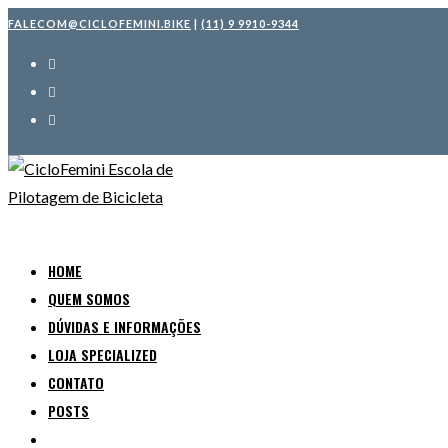
Ir
FALECOM@CICLOFEMINI.BIKE
|
(11) 9 9910-9344
para
o
conteúdo
HOME
QUEM SOMOS
DÚVIDAS E INFORMAÇÕES
LOJA SPECIALIZED
CONTATO
POSTS