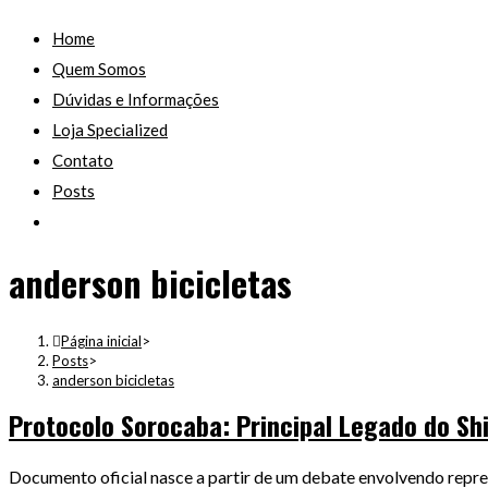
Home
Quem Somos
Dúvidas e Informações
Loja Specialized
Contato
Posts
anderson bicicletas
Página inicial
>
Posts
>
anderson bicicletas
Protocolo Sorocaba: Principal Legado do Sh
Documento oficial nasce a partir de um debate envolvendo repres