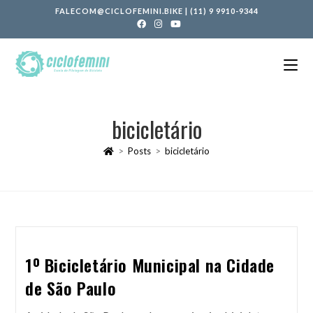
FALECOM@CICLOFEMINI.BIKE
|
(11) 9 9910-9344
bicicletário
>
Posts
>
bicicletário
1º Bicicletário Municipal na Cidade
de São Paulo