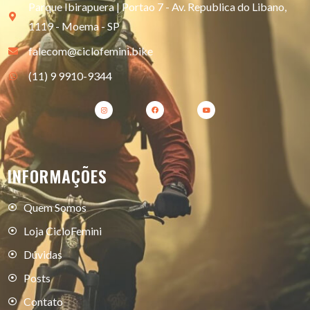
Parque Ibirapuera | Portao 7 - Av. Republica do Libano,
1119 - Moema - SP
falecom@ciclofemini.bike
(11) 9 9910-9344
INFORMAÇÕES
Quem Somos
Loja CicloFemini
Dúvidas
Posts
Contato