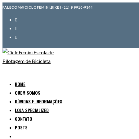
Ir
FALECOM@CICLOFEMINI.BIKE
|
(11) 9 9910-9344
para
o
conteúdo
HOME
QUEM SOMOS
DÚVIDAS E INFORMAÇÕES
LOJA SPECIALIZED
CONTATO
POSTS