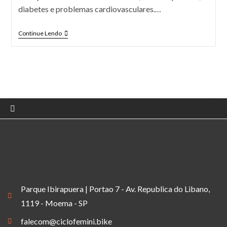
diabetes e problemas cardiovasculares.…
Continue Lendo
Parque Ibirapuera | Portao 7 - Av. Republica do Libano,
1119 - Moema - SP
falecom@ciclofemini.bike