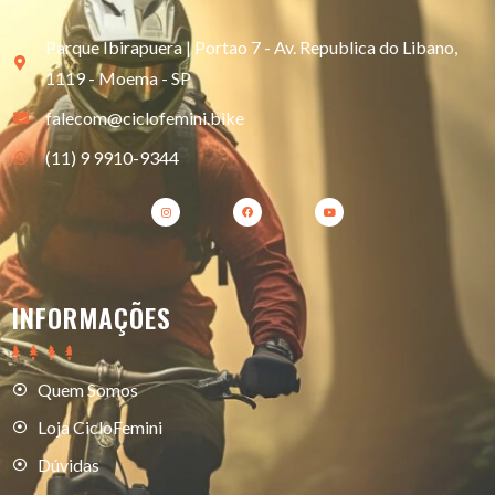
Parque Ibirapuera | Portao 7 - Av. Republica do Libano,
1119 - Moema - SP
falecom@ciclofemini.bike
(11) 9 9910-9344
INFORMAÇÕES
Quem Somos
Loja CicloFemini
Dúvidas