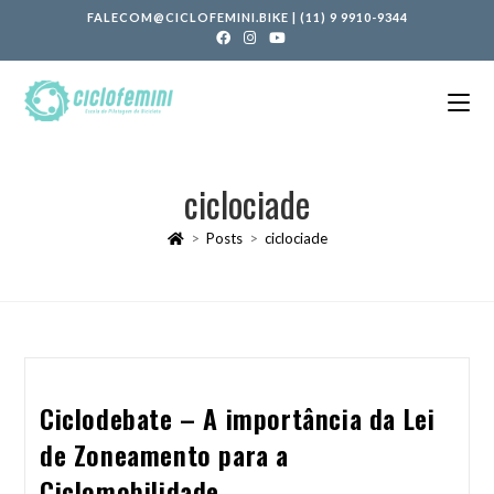
FALECOM@CICLOFEMINI.BIKE
|
(11) 9 9910-9344
ciclociade
>
Posts
>
ciclociade
Ciclodebate – A importância da Lei
de Zoneamento para a
Ciclomobilidade