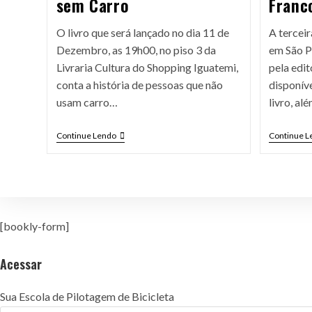
sem Carro
Franc
O livro que será lançado no dia 11 de
A tercei
Dezembro, as 19h00, no piso 3 da
em São P
Livraria Cultura do Shopping Iguatemi,
pela edit
conta a história de pessoas que não
disponíve
usam carro…
livro, a
Continue Lendo
Continue L
[bookly-form]
Acessar
Sua Escola de Pilotagem de Bicicleta