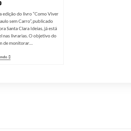
o
ra edição do livro “Como Viver
aulo sem Carro”, publicado
ora Santa Clara Ideias, já está
l nas livrarias. O objetivo do
lém de monitorar…
endo