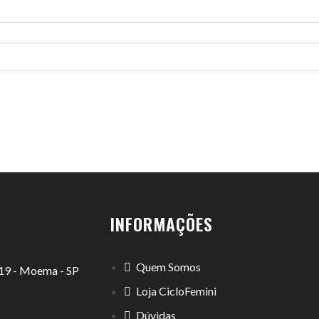
INFORMAÇÕES
Quem Somos
1119 - Moema - SP
Loja CicloFemini
Dúvidas