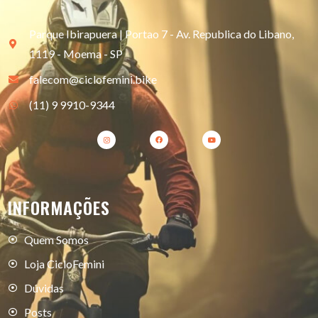
Parque Ibirapuera | Portao 7 - Av. Republica do Libano,
1119 - Moema - SP
falecom@ciclofemini.bike
(11) 9 9910-9344
INFORMAÇÕES
Quem Somos
Loja CicloFemini
Dúvidas
Posts