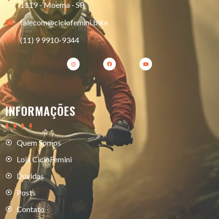
1119 - Moema - SP
falecom@ciclofemini.bike
(11) 9 9910-9344
INFORMAÇÕES
Quem Somos
Loja CicloFemini
Dúvidas
Posts
Contato