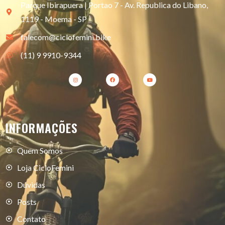
Parque Ibirapuera | Portao 7 - Av. Republica do Libano,
1119 - Moema - SP
falecom@ciclofemini.bike
(11) 9 9910-9344
INFORMAÇÕES
Quem Somos
Loja CicloFemini
Dúvidas
Posts
Contato