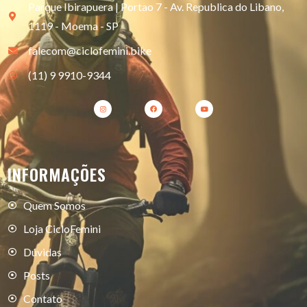
Parque Ibirapuera | Portao 7 - Av. Republica do Libano,
1119 - Moema - SP
falecom@ciclofemini.bike
(11) 9 9910-9344
INFORMAÇÕES
Quem Somos
Loja CicloFemini
Dúvidas
Posts
Contato