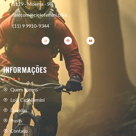
1119 - Moema - SP
falecom@ciclofemini.bike
(11) 9 9910-9344
INFORMAÇÕES
Quem Somos
Loja CicloFemini
Dúvidas
Posts
Contato