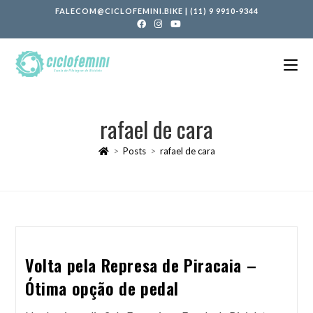
FALECOM@CICLOFEMINI.BIKE
|
(11) 9 9910-9344
rafael de cara
>
Posts
>
rafael de cara
Volta pela Represa de Piracaia –
Ótima opção de pedal