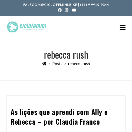
FALECOM@CICLOFEMINI.BIKE
|
(11) 9 9910-9344
rebecca rush
>
Posts
>
rebecca rush
As lições que aprendi com Ally e
Rebecca – por Claudia Franco