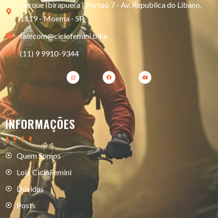
Parque Ibirapuera | Portao 7 - Av. Republica do Libano,
1119 - Moema - SP
falecom@ciclofemini.bike
(11) 9 9910-9344
INFORMAÇÕES
Quem Somos
Loja CicloFemini
Dúvidas
Posts