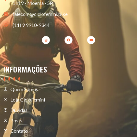
1119 - Moema - SP
falecom@ciclofemini.bike
(11) 9 9910-9344
INFORMAÇÕES
Quem Somos
Loja CicloFemini
Dúvidas
Posts
Contato