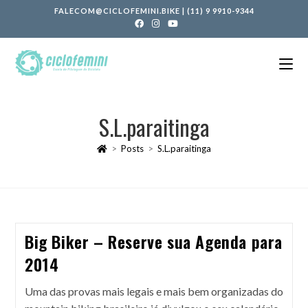
FALECOM@CICLOFEMINI.BIKE
|
(11) 9 9910-9344
S.L.paraitinga
>
Posts
>
S.L.paraitinga
Big Biker – Reserve sua Agenda para
2014
Uma das provas mais legais e mais bem organizadas do