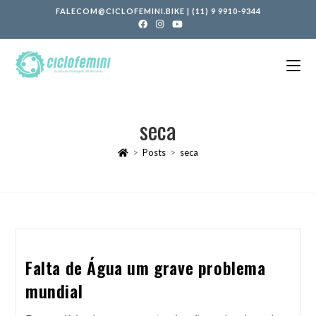
FALECOM@CICLOFEMINI.BIKE
|
(11) 9 9910-9344
seca
>
Posts
>
seca
Falta de Água um grave problema
mundial