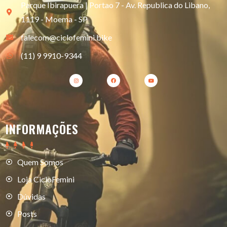
Parque Ibirapuera | Portao 7 - Av. Republica do Libano,
1119 - Moema - SP
falecom@ciclofemini.bike
(11) 9 9910-9344
INFORMAÇÕES
Quem Somos
Loja CicloFemini
Dúvidas
Posts