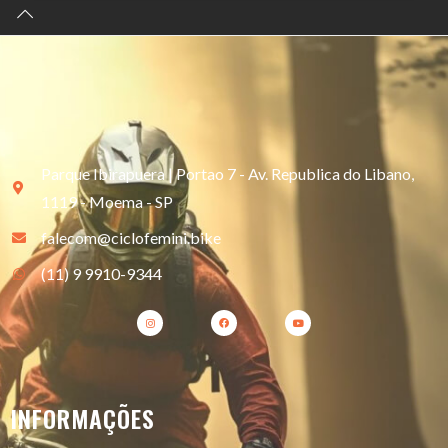
Parque Ibirapuera | Portao 7 - Av. Republica do Libano,
1119 - Moema - SP
falecom@ciclofemini.bike
(11) 9 9910-9344
INFORMAÇÕES