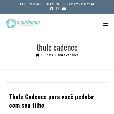
FALECOM@CICLOFEMINI.BIKE
|
(11) 9 9910-9344
thule cadence
>
Posts
>
thule cadence
Thule Cadence para você pedalar
com seu filho