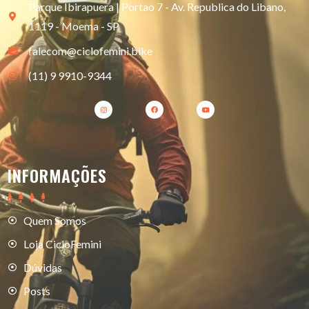
Parque Ibirapuera | Portao 7 - Av. Republica do Libano,
1119 - Moema - SP
falecom@ciclofemini.bike
(11) 9 9910-9344
INFORMAÇÕES
Quem Somos
Loja CicloFemini
Dúvidas
Posts