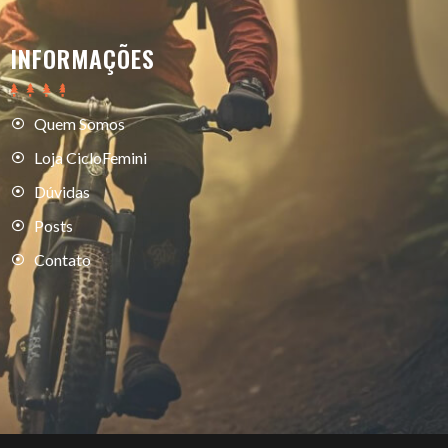
INFORMAÇÕES
Quem Somos
Loja CicloFemini
Dúvidas
Posts
Contato