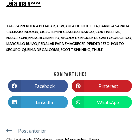
Leia mais>>>>
TAGS
:
APRENDER A PEDALAR
,
ASW
,
AULA DE BICICLETA
,
BARRIGA SARADA
,
CICLISMO INDOOR
,
CICLOFEMINI
,
CLAUDIA FRANCO
,
CONTINENTAL
,
EMAGRECER
,
EMAGRECIMENTO
,
ESCOLA DE BICICLETA
,
GASTO CALÓRICO
,
MARCELLO RUIVO
,
PEDALAR PARA EMAGRECER
,
PERDER PESO
,
PORTO
SEGURO
,
QUEIMA DE CALORIAS
,
SCOTT
,
SPINNING
,
THULE
COMPARTILHE!
Facebook
Pinterest
LinkedIn
WhatsApp
Post anterior
Os Lados do Cérebro – por Mercedes-Benz