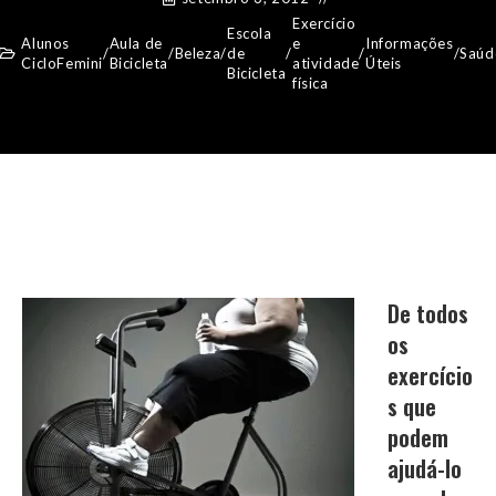
Exercício
Escola
Alunos
Aula de
e
Informações
/
/
Beleza
/
de
/
/
/
Saúd
CicloFemini
Bicicleta
atividade
Úteis
Bicicleta
física
De todos
os
exercício
s que
podem
ajudá-lo