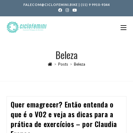
FALECOM@CICLOFEMINI.BIKE
|
(11) 9 9910-9344
Beleza
>
Posts
>
Beleza
Quer emagrecer? Então entenda o
que é o VO2 e veja as dicas para a
prática de exercícios – por Claudia