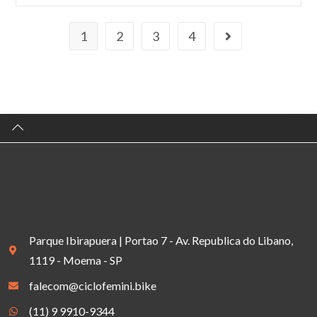
1
2
3
4
Parque Ibirapuera | Portao 7 - Av. Republica do Libano,
1119 - Moema - SP
falecom@ciclofemini.bike
(11) 9 9910-9344