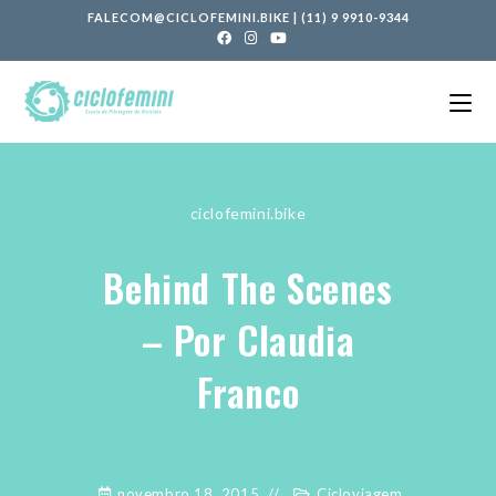
FALECOM@CICLOFEMINI.BIKE
|
(11) 9 9910-9344
ciclofemini.bike
Behind The Scenes
– Por Claudia
Franco
novembro 18, 2015
Cicloviagem