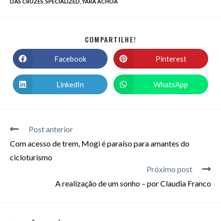
DAS CRUZES
,
SPECIALIZED
,
YARA ACHÔA
COMPARTILHE!
Facebook
Pinterest
LinkedIn
WhatsApp
Post anterior
Com acesso de trem, Mogi é paraíso para amantes do
cicloturismo
Próximo post
A realização de um sonho – por Claudia Franco