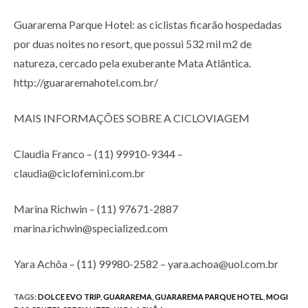
Guararema Parque Hotel: as ciclistas ficarão hospedadas
por duas noites no resort, que possui 532 mil m2 de
natureza, cercado pela exuberante Mata Atlântica.
http://guararemahotel.com.br/
MAIS INFORMAÇÕES SOBRE A CICLOVIAGEM
Claudia Franco – (11) 99910-9344 –
claudia@ciclofemini.com.br
Marina Richwin – (11) 97671-2887
marina.richwin@specialized.com
Yara Achôa – (11) 99980-2582 – yara.achoa@uol.com.br
TAGS
:
DOLCE EVO TRIP
,
GUARAREMA
,
GUARAREMA PARQUE HOTEL
,
MOGI