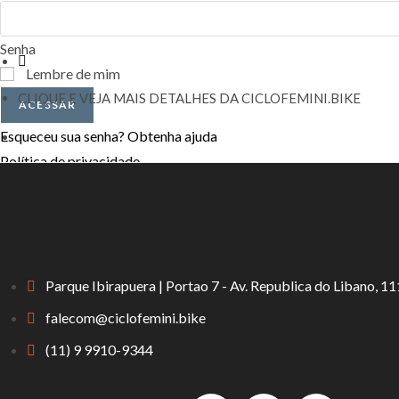
Senha
Lembre de mim
CLIQUE E VEJA MAIS DETALHES DA CICLOFEMINI.BIKE
ACESSAR
Esqueceu sua senha? Obtenha ajuda
Política de privacidade
Redefinir senha
Recupere sua senha
Parque Ibirapuera | Portao 7 - Av. Republica do Libano, 
Nome de usuário ou e-mail
falecom@ciclofemini.bike
SOLICITAR LINK DE REDEFINIÇÃO DE SENHA
Um link de redefinição de senha será enviado para o seu e-mail.
(11) 9 9910-9344
Política de privacidade
Voltar para