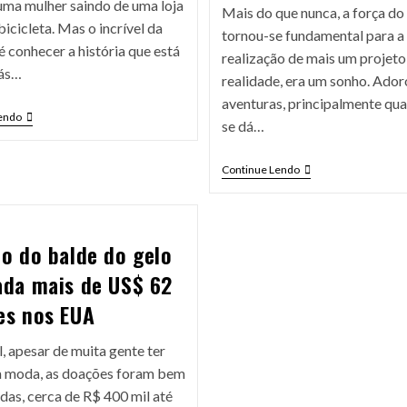
ma mulher saindo de uma loja
Mais do que nunca, a força do
icicleta. Mas o incrível da
tornou-se fundamental para a
é conhecer a história que está
realização de mais um projeto
rás…
realidade, era um sonho. Ador
aventuras, principalmente qu
endo
se dá…
Continue Lendo
io do balde do gelo
ada mais de US$ 62
es nos EUA
, apesar de muita gente ter
à moda, as doações foram bem
das, cerca de R$ 400 mil até