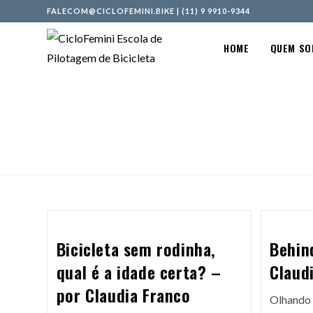
FALECOM@CICLOFEMINI.BIKE
|
(11) 9 9910-9344
HOME
QUEM S
Bicicleta sem rodinha,
Behin
qual é a idade certa? –
Claud
por Claudia Franco
Olhando 