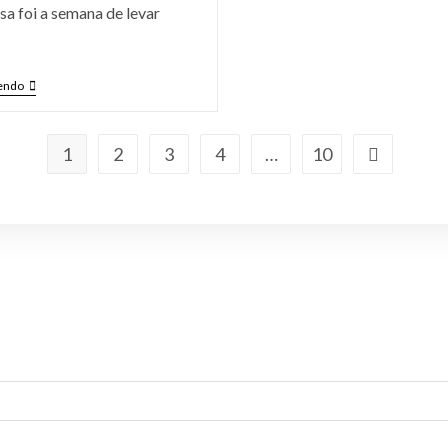
sa foi a semana de levar
endo
1
2
3
4
…
10