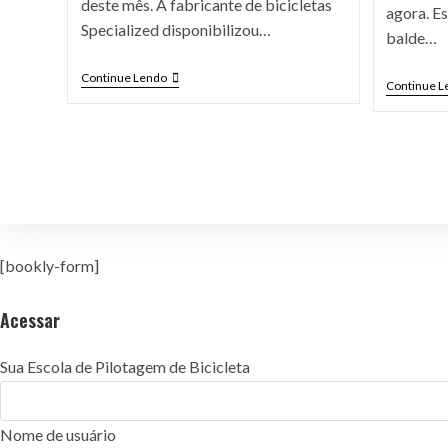
deste mês. A fabricante de bicicletas
agora. Es
Specialized disponibilizou…
balde…
Continue Lendo
Continue L
[bookly-form]
Acessar
Sua Escola de Pilotagem de Bicicleta
Nome de usuário