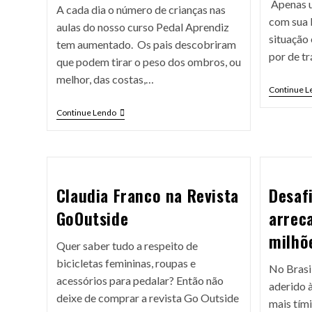
Apenas u
A cada dia o número de crianças nas
com sua b
aulas do nosso curso Pedal Aprendiz
situação 
tem aumentado. Os pais descobriram
por de t
que podem tirar o peso dos ombros, ou
melhor, das costas,…
Continue L
Continue Lendo
Claudia Franco na Revista
Desaf
GoOutside
arrec
milhõ
Quer saber tudo a respeito de
bicicletas femininas, roupas e
No Brasil
acessórios para pedalar? Então não
aderido 
deixe de comprar a revista Go Outside
mais tími