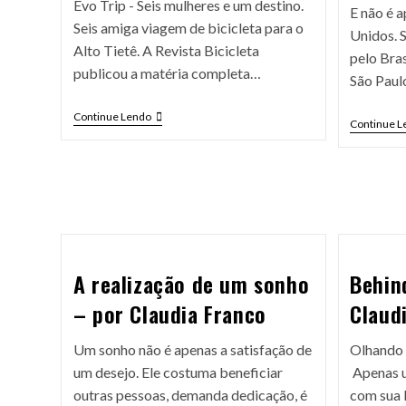
Evo Trip - Seis mulheres e um destino.
E não é 
Seis amiga viagem de bicicleta para o
Unidos. 
Alto Tietê. A Revista Bicicleta
pelo Bra
publicou a matéria completa…
São Paulo
Continue Lendo
Continue L
A realização de um sonho
Behin
– por Claudia Franco
Claud
Um sonho não é apenas a satisfação de
Olhando 
um desejo. Ele costuma beneficiar
Apenas u
outras pessoas, demanda dedicação, é
com sua b