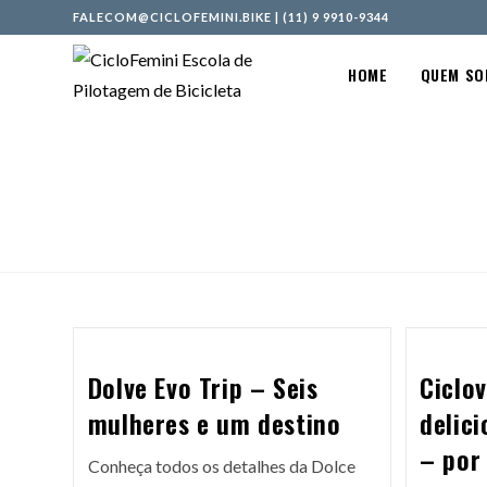
FALECOM@CICLOFEMINI.BIKE
|
(11) 9 9910-9344
HOME
QUEM S
Dolve Evo Trip – Seis
Ciclov
mulheres e um destino
delici
– por
Conheça todos os detalhes da Dolce