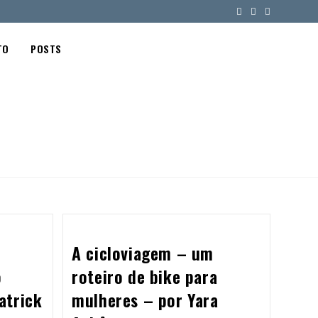
TO
POSTS
A cicloviagem – um
o
roteiro de bike para
atrick
mulheres – por Yara