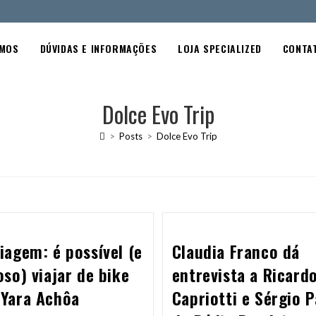
OMOS
DÚVIDAS E INFORMAÇÕES
LOJA SPECIALIZED
CONTA
Dolce Evo Trip
>
Posts
>
Dolce Evo Trip
iagem: é possível (e
Claudia Franco dá
oso) viajar de bike
entrevista a Ricard
 Yara Achôa
Capriotti e Sérgio P