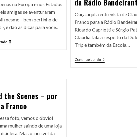
da Rádio Bandeiran
apenas na Europa e nos Estados
Seis amigas se aventuraram
Ouça aqui a entrevista de Cla
sil mesmo - bem pertinho de
Franco para a Rádio Bandeira
 -, e dão as dicas para você…
Ricardo Capriotti e Sérgio Pat
Claudia fala a respeito da Dol
endo
Trip e também da Escola…
Continue Lendo
d the Scenes – por
ia Franco
essa foto, vemos o óbvio!
ma mulher saindo de uma loja
icicleta. Mas o incrível da