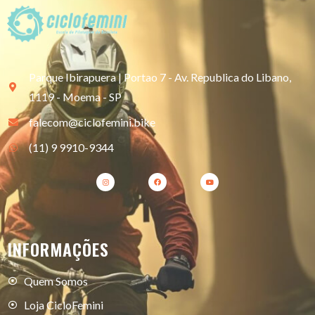
Parque Ibirapuera | Portao 7 - Av. Republica do Libano,
1119 - Moema - SP
falecom@ciclofemini.bike
(11) 9 9910-9344
INFORMAÇÕES
Quem Somos
Loja CicloFemini